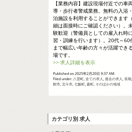
【業務内容】建設現場付近での車
導・歩行者警戒業務。無料の入浴
泊施設を利用することができます
細は面接時にご確認ください）。
験歓迎（警備員としての雇入れ時
習・訓練を行います）。20代～60
まで幅広い年齢の方々が活躍でき
場です。
>> 求人詳細を表示
Published on 2025年2月20日 9:37 AM.
Filed under:
八雲町
,
全ての求人
,
過去の求人
,
長期
館市
,
北斗市
,
七飯町
,
森町
,
そのほかの地域
カテゴリ別 求人