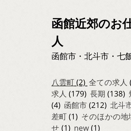
函館近郊のお
人
函館市・北斗市・七
八雲町
(2)
全ての求人
求人
(179)
長期
(138)
(4)
函館市
(212)
北斗
差町
(1)
そのほかの地
せ
(1)
new
(1)