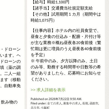
【給与】時給1,100円
【諸手当】交通費当社規定額支給
【その他】試用期間１カ月（期間中は
時給1,075円）
【仕事内容】ホテル内の社員食堂で、
昼食と夕食の仕込み・配膳・片付け等
が主な業務※概ね昼夜各20食前後（繁
・ドローン
忙期は更に増員のうえ昼夜各40食前後
います。ヘ
を予定）
ドローンの
※ 午前中のみ、夕方以降のみ、土日
填（薬の調
のみ等、勤務する時間帯や日数等の希
。二人一組
望がありましたら、応募時にお知らせ
ます（移動
ください。
、自動車免
>> 求人詳細を表示
Published on 2026年7月22日 9:50 AM.
・飲み物の
Filed under:
全ての求人
,
募集中の求人
,
長期
,
函館市
,
北斗市
,
七飯町