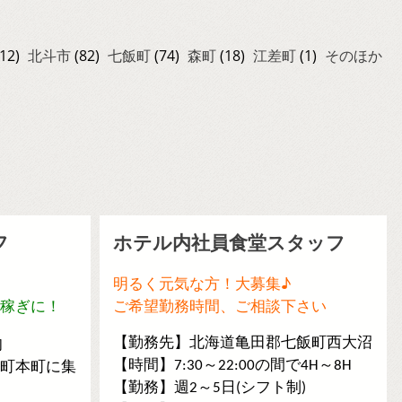
12)
北斗市
(82)
七飯町
(74)
森町
(18)
江差町
(1)
そのほか
フ
ホテル内社員食堂スタッフ
明るく元気な方！大募集♪
稼ぎに！
ご希望勤務時間、ご相談下さい
旬
【勤務先】北海道亀田郡七飯町西大沼
町本町に集
【時間】7:30～22:00の間で4H～8H
【勤務】週2～5日(シフト制)