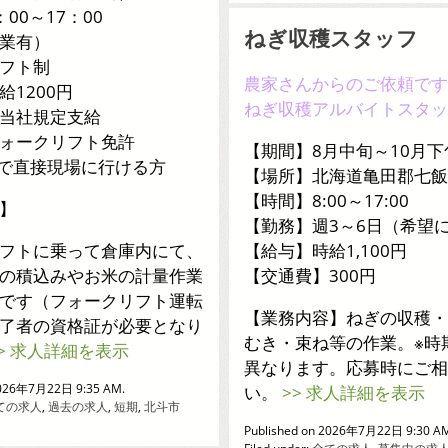
00～17：00
ねぎ収穫スタッフ
業有）
フト制
農家さんからのご依頼です
給1200円
ねぎ収穫アルバイトスタッ
当社規定支給
ォークリフト免許
【期間】8月中旬～10月下
車で直接現場に行ける方
【場所】北海道亀田郡七飯
【時間】8:00～17:00
】
【勤務】週3～6日（希望
フトに乗って倉庫内にて、
【給与】時給1,100円
の積込みやお米の計量作業
【交通費】300円
です（フォークリフト運転
【業務内容】ねぎの収穫・
了者の資格証が必要となり
むき・束ね等の作業。※時
>> 求人詳細を表示
異なります。応募時にご相
2026年7月22日 9:35 AM.
い。
>> 求人詳細を表示
ての求人
,
過去の求人
,
短期
,
北斗市
Published on 2026年7月22日 9:30 A