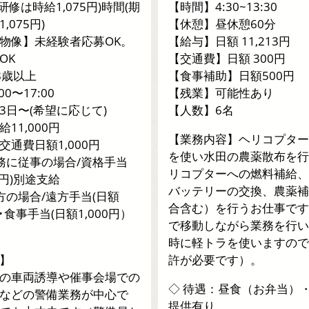
(研修は時給1,075円)時間(期
【時間】4:30~13:30
,075円)
【休憩】昼休憩60分
物像】未経験者応募OK。
【給与】日額 11,213円
OK
【交通費】日額 300円
8歳以上
【食事補助】日額500円
0〜17:00
【残業】可能性あり
3⽇〜(希望に応じて)
【人数】6名
11,000円
【業務内容】ヘリコプター
交通費日額1,000円
を使い水田の農薬散布を行
務に従事の場合/資格⼿当
リコプターへの燃料補給、
00円)別途⽀給
バッテリーの交換、農薬補
⽅の場合/遠⽅⼿当(⽇額
合含む）を行うお仕事です
)･⾷事⼿当(⽇額1,000円）
で移動しながら業務を行い
時に軽トラを使いますので
】
許が必要です）。
の車両誘導や催事会場での
◇ 待遇：昼食（お弁当）
などの警備業務が中心で
提供有り