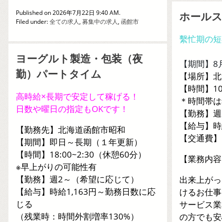
Published on 2026年7月22日 9:40 AM.
ホール
Filed under:
全ての求人
,
募集中の求人
,
函館市
繫忙期の短
ヨーグルト製造・包装（夜
【期間】8
勤）パートタイム
【場所】北
【時間】1
高時給×長期で安定して稼げる！
＊時間帯は
日数や曜日の指定もOKです！
【勤務】週
【給与】時給
【勤務先】北海道函館市昭和
【交通費】
【期間】即日～長期（１年更新）
【時間】18:00~2:30（休憩60分）
【業務内容
※早上がりの可能性有
【勤務】週2～（希望に応じて）
出来上がっ
【給与】時給1,163円～勤務日数に応
けるお仕事
じる
サービス業
（残業時：時間外割増率130%）
の方でも安