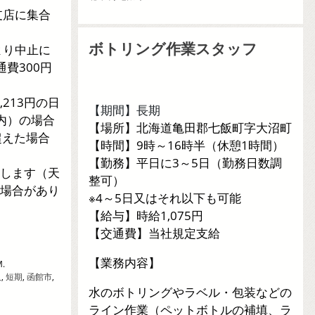
支店に集合
ボトリング作業スタッフ
より中止に
通費300円
,213円の日
【期間】長期
内）の場合
【場所】北海道亀田郡七飯町字大沼町
超えた場合
【時間】9時～16時半（休憩1時間）
【勤務】平日に3～5日（勤務日数調
します（天
整可）
場合があり
※4～5日又はそれ以下も可能
【給与】時給1,075円
【交通費】当社規定支給
【業務内容】
M.
人
,
短期
,
函館市
,
水のボトリングやラベル・包装などの
ライン作業（ペットボトルの補填、ラ