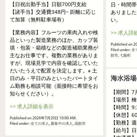
【日祝出勤手当】日額700円支給
日・時間帯
【諸手当】交通費348円~ 距離に応じ
ありました
て加算（無料駐車場有）
い。
【業務内容】フルーツの果肉入れや検
>> 求人詳
品といった製造業務のほか、カップ装
Published on 
填・包装・箱積などの製造補助業務が
Filed under:
全
主なお仕事です。複数の業務がありま
館市
,
七飯町
すが、現場見学で内容を確認していた
だいたうえで配置を決定します。※ 土
海水浴場
日のみ・平日のみといったパートタイ
ム勤務も相談可能（面接時に希望をお
【期間】7月
知らせください）。
【場所】檜
>> 求人詳細を表示
【時間】9:
【休憩】6
Published on 2026年7月20日 10:00 AM.
【勤務】週
Filed under:
全ての求人
,
募集中の求人
,
函館市
【給与】日額