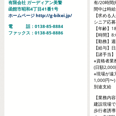
有限会社 ガーディアン美警
有/20時間
函館市昭和4丁目41番1号
間中は時給1
ホームページ http://g-bikei.jp/
【求める人
シニア応募
電 話：0138-85-8884
【年齢】1
ファックス：0138-85-8886
【時間】8:0
【勤務】週
【給与】⽇給
【諸手当】
※資格者業
(⽇額2,0
※現場が遠
1,000円〜
別途支給
【業務内容
建設現場で
歩行者誘導