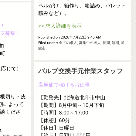
ベルがけ、箱作り、箱詰め、パレット
積みなど）。
！
>> 求人詳細を表示
フ募集！
Published on 2026年7月22日 9:45 AM.
Filed under:
全ての求人
,
募集中の求人
,
長期
,
短期
,
函
旬
館市
町
に応じて）
バルブ交換手元作業スタッフ
高単価で稼げるお仕事
根切り・皮
【勤務先】北海道北斗市中山
期によって
【期間】8月中旬～10月下旬
談くださ
【時間】8:00～17:00
【休憩】60分
【休日】日曜日
M.
【給与】日額11,000円