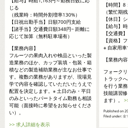
【給与】時給1,163円～勤務日数に応
【時間】8：
じる
（繁忙期残
（残業時：時間外割増率130%）
【休日】シ
【日祝出勤手当】日額700円支給
【給与】時
【諸手当】交通費日額348円~ 距離に
【交通費】
応じて加算（無料駐車場有）
【資格】フ
※ 自家用
【業務内容】
フルーツの果肉入れや検品といった製
【業務内容
造業務のほか、カップ装填・包装・箱
積などの製造補助業務が主なお仕事で
フォークリ
す。複数の業務がありますが、現場見
トラックへ
学で内容を確認していただいたうえで
を行う業務
配置を決定します。※ 土日のみ・平日
技能講習修
のみといったパートタイム勤務も相談
ます）。
可能（面接時に希望をお知らせくださ
Published on 
い）。
Filed under:
全
>> 求人詳細を表示