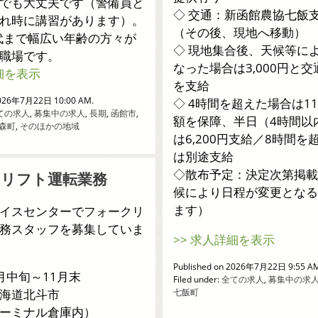
でも大丈夫です（警備員と
◇ 交通：新函館農協七飯
れ時に講習があります）。
（その後、現地へ移動）
0代まで幅広い年齢の方々が
◇ 現地集合後、天候等に
職場です。
なった場合は3,000円と交
細を表示
を支給
2026年7月22日 10:00 AM.
◇ 4時間を超えた場合は11
ての求人
,
募集中の求人
,
長期
,
函館市
,
額を保障、半日（4時間以
森町
,
そのほかの地域
は6,200円支給／8時間を
は別途支給
◇散布予定：決定次第掲載
クリフト運転業務
候により日程が変更となる
ます）
イスセンターでフォークリ
務スタッフを募集していま
>> 求人詳細を表示
Published on 2026年7月22日 9:55 A
月中旬～11月末
Filed under:
全ての求人
,
募集中の求
海道北斗市
七飯町
ーミナル倉庫内）