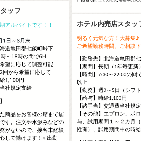
Filed under:
全ての求人
,
募集中の求
スタッフ
ホテル内売店スタッ
期アルバイトです！！
明るく元気な方！大募集♪
月1日～8月末
ご希望勤務時間、ご相談下
海道亀田郡七飯町峠下
0時～18時の間で6H
【勤務先】北海道亀田郡七
希望に応じて調整可能
【期間】長期（1年毎更新
2回から希望に応じて
【時間】7:30～22:00の
1,100円
以上
当社規定支給
【勤務】週2～5日（シフ
【給与】時給1,100円
】
【諸手当】交通費当社規定
た商品をお客様の席まで届
【その他】エプロン、ポロ
です。注文や水汲みなどの
与、試用期間１～２カ月（
務がないので、接客未経験
性有）、試用期間中の時給1,
心して働けます！※ 出勤