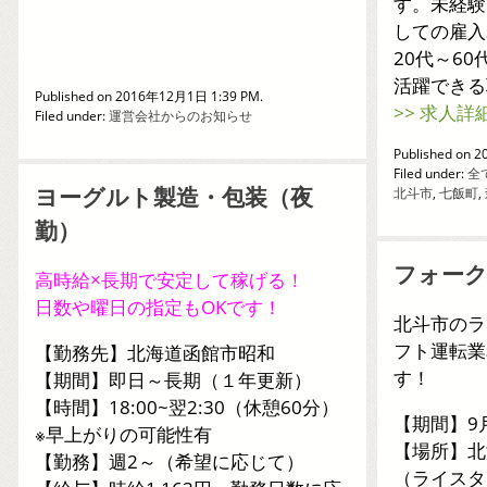
す。未経験
しての雇入
20代～6
活躍できる
Published on 2016年12月1日 1:39 PM.
>> 求人詳
Filed under:
運営会社からのお知らせ
Published on 
Filed under:
全
ヨーグルト製造・包装（夜
北斗市
,
七飯町
,
勤）
フォー
高時給×長期で安定して稼げる！
日数や曜日の指定もOKです！
北斗市のラ
フト運転業
【勤務先】北海道函館市昭和
す！
【期間】即日～長期（１年更新）
【時間】18:00~翌2:30（休憩60分）
【期間】9
※早上がりの可能性有
【場所】北
【勤務】週2～（希望に応じて）
（ライスタ