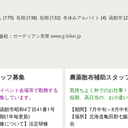
人
(179)
長期
(138)
短期
(132)
冬休みアルバイト
(4)
函館市
(2
会社：
ガーディアン美警 www.g-bikei.jp
ッフ募集
農薬散布補助スタッ
イベント会場等で勤務する
気持ちよく外でのお仕事！
集しています。
短期、高日当の、お小遣い
函館市昭和4丁目41番1号
【期間】7月中旬～8月中
期(1年毎更新)
【場所】北海道亀田郡七飯
修について】法定研修
合