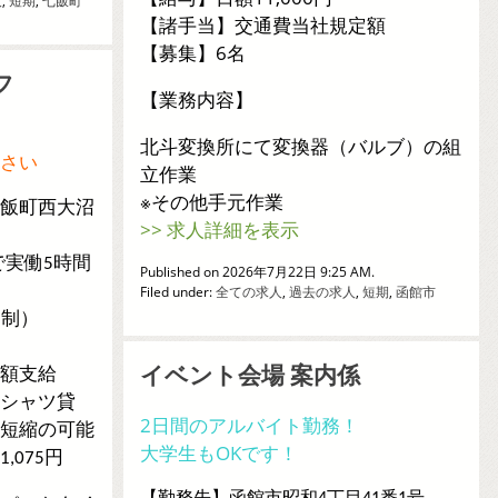
人
,
短期
,
七飯町
【諸手当】交通費当社規定額
【募集】6名
フ
【業務内容】
北斗変換所にて変換器（バルブ）の組
さい
立作業
※その他手元作業
飯町西大沼
>> 求人詳細を表示
）
間で実働5時間
Published on 2026年7月22日 9:25 AM.
Filed under:
全ての求人
,
過去の求人
,
短期
,
函館市
ト制）
イベント会場 案内係
額支給
シャツ貸
2日間のアルバイト勤務！
短縮の可能
大学生もOKです！
075円