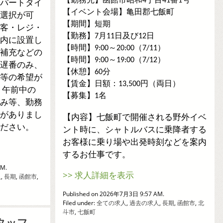
【勤務先】函館市昭和4丁目41番1号
パートタイ
【イベント会場】亀田郡七飯町
選択が可
【期間】短期
客・レジ・
【勤務】7月11日及び12日
内に設置し
【時間】9:00～20:00（7/11）
補充などの
【時間】9:00～19:00（7/12）
遅番のみ、
【休憩】60分
等の希望が
【賃金】日額：13,500円（両日）
 午前中の
【募集】1名
み等、勤務
がありまし
【内容】七飯町で開催される野外イベ
ださい。
ント時に、シャトルバスに乗降者する
お客様に乗り場や出発時刻などを案内
するお仕事です。
AM.
>> 求人詳細を表示
人
,
長期
,
函館市
,
Published on 2026年7月3日 9:57 AM.
Filed under:
全ての求人
,
過去の求人
,
長期
,
函館市
,
北
斗市
,
七飯町
タッフ