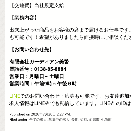
【交通費】当社規定支給
【業務内容】
出来上がった商品をお客様の席まで届けるお仕事です
も可能です！希望がありましたら面接時にご相談くだ
【お問い合わせ先】
有限会社ガーディアン美警
電話番号：0138-85-8884
営業日：月曜日～土曜日
営業時間：午前9時～午後６時
LINE
でのお問い合わせ・応募も可能です。お友達追加
求人情報はLINE＠でも配信しています。LINE＠ のID
Published on 2026年7月20日 2:27 PM.
Filed under:
全ての求人
,
募集中の求人
,
長期
,
短期
,
函館市
,
七飯町