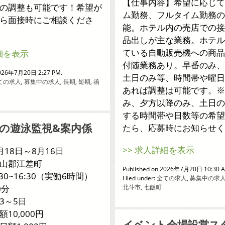
【仕事内容】希望に応じて
の調整も可能です！希望が
ム勤務、フルタイム勤務の
ら面接時にご相談くださ
能。ホテル内の売店での接
品出しが主な業務。ホテル
細を表示
ている自動販売機への商品
付随業務あり。早番のみ、
2026年7月20日 2:27 PM.
土日のみ等、時間帯や曜日
ての求人
,
募集中の求人
,
長期
,
短期
,
函
あれば調整は可能です。※
み、夕方以降のみ、土日の
する時間帯や日数等の希望
の遊泳監視&案内係
たら、応募時にお知らせく
>> 求人詳細を表示
18日～8月16日
山郡江差町
Published on 2026年7月20日 10:30 
30~16:30（実働6時間）
Filed under:
全ての求人
,
募集中の求
0分
北斗市
,
七飯町
3～5日
10,000円
イベント会場設営ス