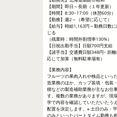
【期間】即日～長期（１年更新）
【時間】8:30~17:00（休憩60分）
【勤務】週2～（希望に応じて）
【給与】時給1,163円～勤務日数に
じる
（残業時：時間外割増率130%）
【日祝出勤手当】日額700円支給
【諸手当】交通費日額348円~ 距離
応じて加算（無料駐車場有）
【業務内容】
フルーツの果肉入れや検品といっ
造業務のほか、カップ装填・包装
積などの製造補助業務が主なお仕
す。複数の業務がありますが、現
学で内容を確認していただいたう
配置を決定します。※ 土日のみ・
のみといったパートタイム勤務も