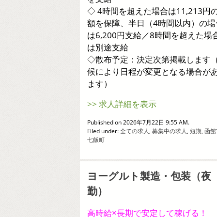
◇ 4時間を超えた場合は11,213円
額を保障、半日（4時間以内）の場
は6,200円支給／8時間を超えた場
は別途支給
◇散布予定：決定次第掲載します
候により日程が変更となる場合が
ます）
>> 求人詳細を表示
Published on 2026年7月22日 9:55 AM.
Filed under:
全ての求人
,
募集中の求人
,
短期
,
函館
七飯町
ヨーグルト製造・包装（夜
勤）
高時給×長期で安定して稼げる！