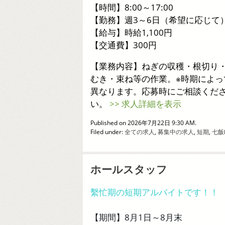
【時間】8:00～17:00
【勤務】週3～6日（希望に応じて
【給与】時給1,100円
【交通費】300円
【業務内容】ねぎの収穫・根切り
むき・束ね等の作業。※時期によっ
異なります。応募時にご相談くだ
い。
>> 求人詳細を表示
Published on 2026年7月22日 9:30 AM.
Filed under:
全ての求人
,
募集中の求人
,
短期
,
七飯
ホールスタッフ
繫忙期の短期アルバイトです！！
【期間】8月1日～8月末