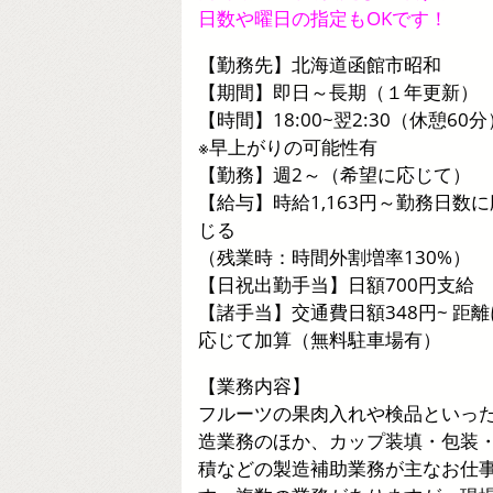
日数や曜日の指定もOKです！
【勤務先】北海道函館市昭和
【期間】即日～長期（１年更新）
【時間】18:00~翌2:30（休憩60分
※早上がりの可能性有
【勤務】週2～（希望に応じて）
【給与】時給1,163円～勤務日数に
じる
（残業時：時間外割増率130%）
【日祝出勤手当】日額700円支給
【諸手当】交通費日額348円~ 距離
応じて加算（無料駐車場有）
【業務内容】
フルーツの果肉入れや検品といっ
造業務のほか、カップ装填・包装
積などの製造補助業務が主なお仕