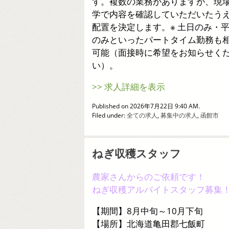
す。複数の業務がありますが、現
学で内容を確認していただいたう
配置を決定します。※ 土日のみ・
のみといったパートタイム勤務も
可能（面接時に希望をお知らせく
い）。
>> 求人詳細を表示
Published on 2026年7月22日 9:40 AM.
Filed under:
全ての求人
,
募集中の求人
,
函館市
ねぎ収穫スタッフ
農家さんからのご依頼です！
ねぎ収穫アルバイトスタッフ募集
【期間】8月中旬～10月下旬
【場所】北海道亀田郡七飯町