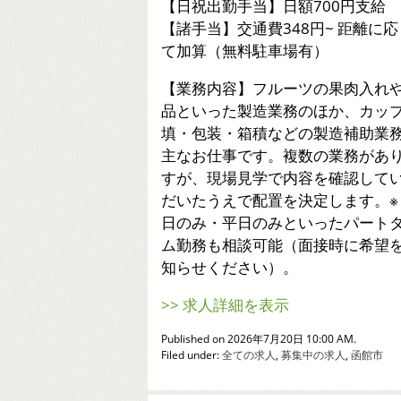
【日祝出勤手当】日額700円支給
【諸手当】交通費348円~ 距離に応
て加算（無料駐車場有）
【業務内容】フルーツの果肉入れ
品といった製造業務のほか、カッ
填・包装・箱積などの製造補助業
主なお仕事です。複数の業務があ
すが、現場見学で内容を確認して
だいたうえで配置を決定します。※
日のみ・平日のみといったパート
ム勤務も相談可能（面接時に希望
知らせください）。
>> 求人詳細を表示
Published on 2026年7月20日 10:00 AM.
Filed under:
全ての求人
,
募集中の求人
,
函館市