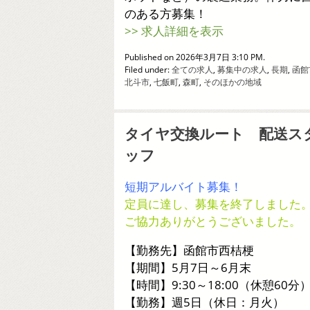
のある方募集！
>> 求人詳細を表示
Published on 2026年3月7日 3:10 PM.
Filed under:
全ての求人
,
募集中の求人
,
長期
,
函館
北斗市
,
七飯町
,
森町
,
そのほかの地域
タイヤ交換ルート 配送ス
ッフ
短期アルバイト募集！
定員に達し、募集を終了しました
ご協力ありがとうございました。
【勤務先】函館市西桔梗
【期間】5月7日～6月末
【時間】9:30～18:00（休憩60分
【勤務】週5日（休日：月火）