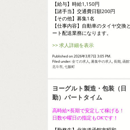
【給与】時給1,150円
【諸手当】交通費日額200円
【その他】募集1名
【仕事内容】自動車のタイヤ交換
ート配送業務になります。
>> 求人詳細を表示
Published on 2026年3月7日 3:05 PM.
Filed under:
全ての求人
,
募集中の求人
,
長期
,
函館
北斗市
,
七飯町
ヨーグルト製造・包装（日
勤）パートタイム
高時給×長期で安定して稼げる！
日数や曜日の指定もOKです！
【勤務先】北海道函館市昭和