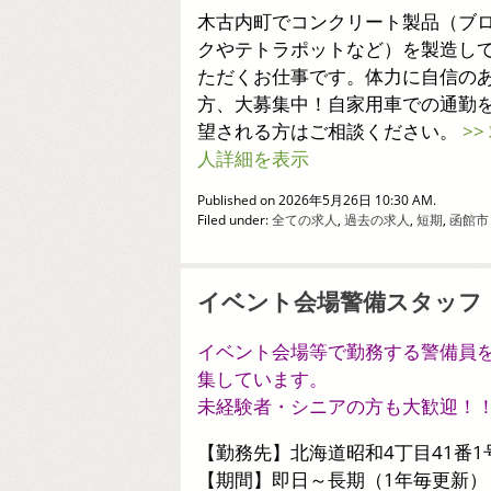
木古内町でコンクリート製品（ブ
クやテトラポットなど）を製造し
ただくお仕事です。体力に自信の
方、大募集中！自家用車での通勤
望される方はご相談ください。
>>
人詳細を表示
Published on 2026年5月26日 10:30 AM.
Filed under:
全ての求人
,
過去の求人
,
短期
,
函館市
イベント会場警備スタッフ
イベント会場等で勤務する警備員
集しています。
未経験者・シニアの方も大歓迎！
【勤務先】北海道昭和4丁目41番1
【期間】即日～長期（1年毎更新）