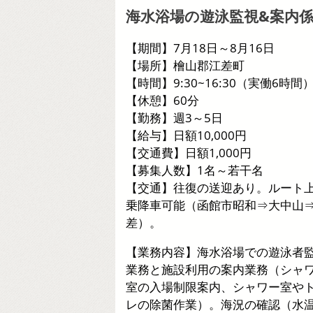
海水浴場の遊泳監視&案内
【期間】7月18日～8月16日
【場所】檜山郡江差町
【時間】9:30~16:30（実働6時間
【休憩】60分
【勤務】週3～5日
【給与】日額10,000円
【交通費】日額1,000円
【募集人数】1名～若干名
【交通】往復の送迎あり。ルート
乗降車可能（函館市昭和⇒大中山
差）。
【業務内容】海水浴場での遊泳者
業務と施設利用の案内業務（シャ
室の入場制限案内、シャワー室や
レの除菌作業）。海況の確認（水