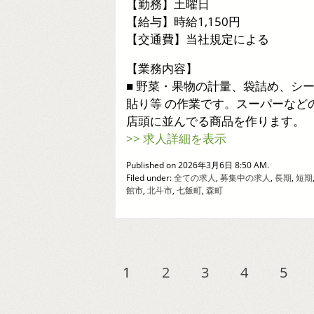
【勤務】土曜日
【給与】時給1,150円
【交通費】当社規定による
【業務内容】
■ 野菜・果物の計量、袋詰め、シ
貼り等 の作業です。スーパーなど
店頭に並んでる商品を作ります。
>> 求人詳細を表示
Published on 2026年3月6日 8:50 AM.
Filed under:
全ての求人
,
募集中の求人
,
長期
,
短期
館市
,
北斗市
,
七飯町
,
森町
1
2
3
4
5