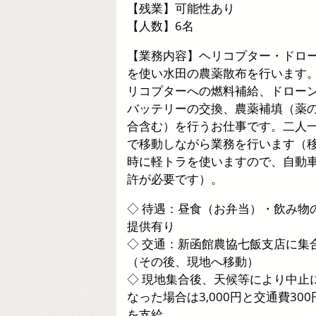
【残業】可能性あり
【人数】6名
【業務内容】ヘリコプター・ドロ
を使い水田の農薬散布を行います
リコプターへの燃料補給、ドロー
バッテリーの交換、農薬補填（薬
合含む）を行うお仕事です。二人
で移動しながら業務を行います（
時に軽トラを使いますので、自動
許が必要です）。
◇ 待遇：昼食（お弁当）・飲み物
提供有り
◇ 交通：新函館農協七飯支店に集
（その後、現地へ移動）
◇ 現地集合後、天候等により中止
なった場合は3,000円と交通費300
を支給