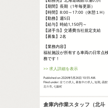
【勤務先】北海道函館市湯の川
【期間】長期（1年毎更新）
【時間】8:00～17:00（休憩１H）
【勤務】週5日
【給与】時給1,150円～
【諸手当】交通費当社規定支給
【募集】2名
【業務内容】
福祉施設が所有する車両の日常点
務です！
>> 求人詳細を表示
Published on 2026年5月26日 10:55 AM.
Filed under:
全ての求人
,
募集中の求人
,
短期
,
函館
北斗市
,
七飯町
倉庫内作業スタッフ（北斗