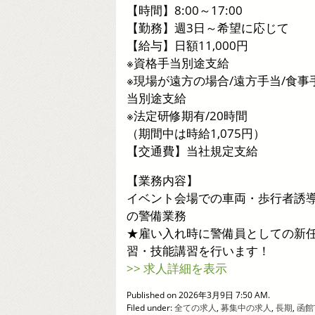
【時間】8:00～17:00
【勤務】週3日～希望に応じて
【給与】日額11,000円
※資格手当別途支給
※現場が遠方の場合/遠方手当/食事
当別途支給
※法定研修期有/20時間
（期間中は時給1,075円）
【交通費】当社規定支給
【業務内容】
イベント会場での車両・歩行者誘
の警備業務
★雇い入れ時に警備員としての新
習・技能講習を行います！
>> 求人詳細を表示
Published on 2026年3月9日 7:50 AM.
Filed under:
全ての求人
,
募集中の求人
,
長期
,
函館