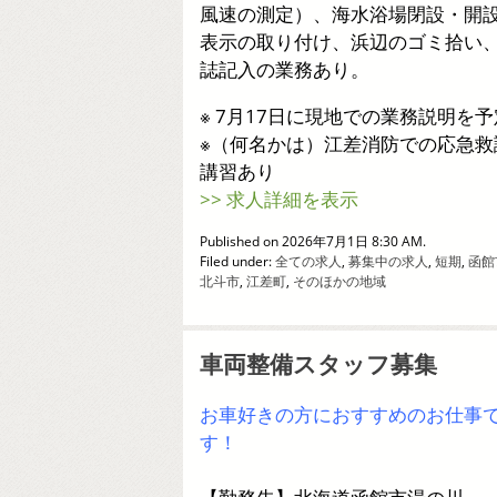
風速の測定）、海水浴場閉設・開
表示の取り付け、浜辺のゴミ拾い
誌記入の業務あり。
※ 7月17日に現地での業務説明を予
※（何名かは）江差消防での応急救
講習あり
>> 求人詳細を表示
Published on 2026年7月1日 8:30 AM.
Filed under:
全ての求人
,
募集中の求人
,
短期
,
函館
北斗市
,
江差町
,
そのほかの地域
車両整備スタッフ募集
お車好きの方におすすめのお仕事
す！