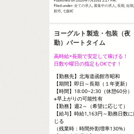
Published on 2026年7月20日 2:27 PM.
Filed under:
全ての求人
,
募集中の求人
,
長期
,
短期
館市
,
七飯町
ヨーグルト製造・包装（夜
勤）パートタイム
高時給×長期で安定して稼げる！
日数や曜日の指定もOKです！
【勤務先】北海道函館市昭和
【期間】即日～長期（１年更新）
【時間】18:00~2:30（休憩60分）
※早上がりの可能性有
【勤務】週2～（希望に応じて）
【給与】時給1,163円～勤務日数に
じる
（残業時：時間外割増率130%）