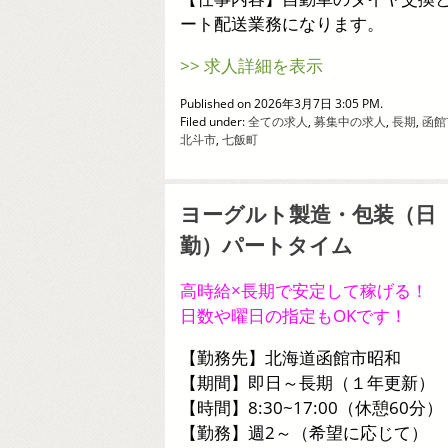
ート配送業務になります。
>> 求人詳細を表示
Published on 2026年3月7日 3:05 PM.
Filed under:
全ての求人
,
募集中の求人
,
長期
,
函館
北斗市
,
七飯町
ヨーグルト製造・包装（日
勤）パートタイム
高時給×長期で安定して稼げる！
日数や曜日の指定もOKです！
【勤務先】北海道函館市昭和
【期間】即日～長期（１年更新）
【時間】8:30~17:00（休憩60分）
【勤務】週2～（希望に応じて）