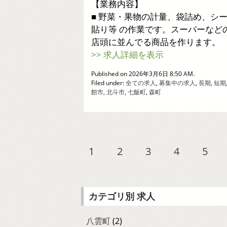
【業務内容】
■ 野菜・果物の計量、袋詰め、シ
貼り等 の作業です。スーパーなど
店頭に並んでる商品を作ります。
>> 求人詳細を表示
Published on 2026年3月6日 8:50 AM.
Filed under:
全ての求人
,
募集中の求人
,
長期
,
短期
館市
,
北斗市
,
七飯町
,
森町
1
2
3
4
5
カテゴリ別 求人
八雲町
(2)