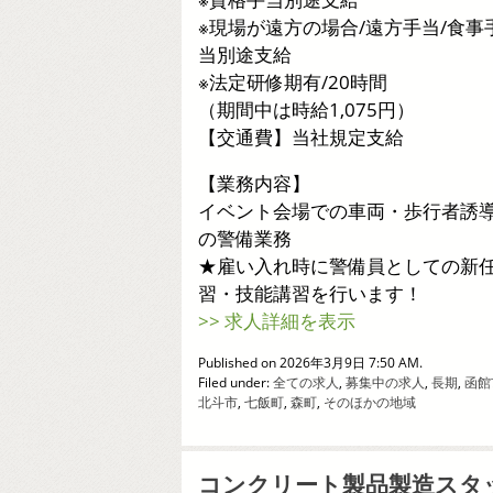
※現場が遠方の場合/遠方手当/食事
当別途支給
※法定研修期有/20時間
（期間中は時給1,075円）
【交通費】当社規定支給
【業務内容】
イベント会場での車両・歩行者誘
の警備業務
★雇い入れ時に警備員としての新
習・技能講習を行います！
>> 求人詳細を表示
Published on 2026年3月9日 7:50 AM.
Filed under:
全ての求人
,
募集中の求人
,
長期
,
函館
北斗市
,
七飯町
,
森町
,
そのほかの地域
コンクリート製品製造スタ