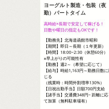
ヨーグルト製造・包装（夜
勤）パートタイム
高時給×長期で安定して稼げる！
日数や曜日の指定もOKです！
【勤務先】北海道函館市昭和
【期間】即日～長期（１年更新）
【時間】18:00~2:30（休憩60分）
※早上がりの可能性有
【勤務】週2～（希望に応じて）
【給与】時給1,163円～勤務日数に
じる
（残業時：時間外割増率130%）
【日祝出勤手当】日額700円支給
【諸手当】交通費348円~ 距離に応
て加算（無料駐車場有）