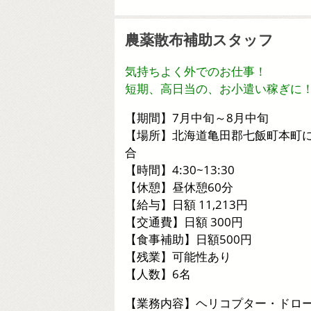
農薬散布補助スタッフ
気持ちよく外でのお仕事！
短期、高日当の、お小遣い稼ぎに
【期間】7月中旬～8月中旬
【場所】北海道亀田郡七飯町本町
合
【時間】4:30~13:30
【休憩】昼休憩60分
【給与】日額 11,213円
【交通費】日額 300円
【食事補助】日額500円
【残業】可能性あり
【人数】6名
【業務内容】ヘリコプター・ドロ