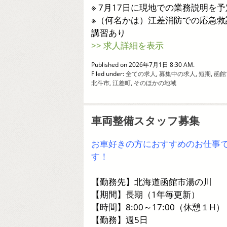
※ 7月17日に現地での業務説明を予
※（何名かは）江差消防での応急救
講習あり
>> 求人詳細を表示
Published on 2026年7月1日 8:30 AM.
Filed under:
全ての求人
,
募集中の求人
,
短期
,
函館
北斗市
,
江差町
,
そのほかの地域
車両整備スタッフ募集
お車好きの方におすすめのお仕事
す！
【勤務先】北海道函館市湯の川
【期間】長期（1年毎更新）
【時間】8:00～17:00（休憩１H）
【勤務】週5日