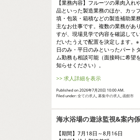
【業務内容】フルーツの果肉入れ
品といった製造業務のほか、カッ
填・包装・箱積などの製造補助業
主なお仕事です。複数の業務があ
すが、現場見学で内容を確認して
だいたうえで配置を決定します。※
日のみ・平日のみといったパート
ム勤務も相談可能（面接時に希望
知らせください）。
>> 求人詳細を表示
Published on 2026年7月20日 10:00 AM.
Filed under:
全ての求人
,
募集中の求人
,
函館市
海水浴場の遊泳監視&案内
【期間】7月18日～8月16日