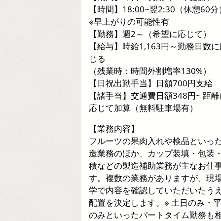
【時間】18:00~翌2:30（休憩60分
※早上がりの可能性有
【勤務】週2～（希望に応じて）
【給与】時給1,163円～勤務日数に
じる
（残業時：時間外割増率130%）
【日祝出勤手当】日額700円支給
【諸手当】交通費日額348円~ 距離
応じて加算（無料駐車場有）
【業務内容】
フルーツの果肉入れや検品といっ
造業務のほか、カップ装填・包装
積などの製造補助業務が主なお仕
す。複数の業務がありますが、現
学で内容を確認していただいたう
配置を決定します。※ 土日のみ・
のみといったパートタイム勤務も