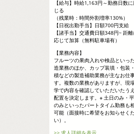
【給与】時給1,163円～勤務日数に
じる
（残業時：時間外割増率130%）
【日祝出勤手当】日額700円支給
【諸手当】交通費日額348円~ 距離
応じて加算（無料駐車場有）
【業務内容】
フルーツの果肉入れや検品といっ
造業務のほか、カップ装填・包装
積などの製造補助業務が主なお仕
す。複数の業務がありますが、現
学で内容を確認していただいたう
配置を決定します。※ 土日のみ・
のみといったパートタイム勤務も
可能（面接時に希望をお知らせく
い）。
>> 求人詳細を表示