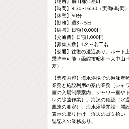
【場所】檜山郡江差町
【時間】9:30~16:30（実働6時間
【休憩】60分
【勤務】週3～5日
【給与】日額10,000円
【交通費】日額1,000円
【募集人数】1名～若干名
【交通】往復の送迎あり。ルート
乗降車可能（函館市昭和⇒大中山
差）。
【業務内容】海水浴場での遊泳者
業務と施設利用の案内業務（シャ
室の入場制限案内、シャワー室や
レの除菌作業）。海況の確認（水
風速の測定）、海水浴場閉設・開
表示の取り付け、浜辺のゴミ拾い
誌記入の業務あり。