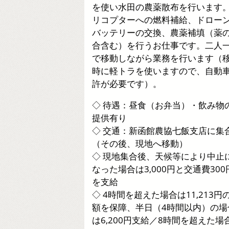
を使い水田の農薬散布を行います
リコプターへの燃料補給、ドロー
バッテリーの交換、農薬補填（薬
合含む）を行うお仕事です。二人
で移動しながら業務を行います（
時に軽トラを使いますので、自動
許が必要です）。
◇ 待遇：昼食（お弁当）・飲み物
提供有り
◇ 交通：新函館農協七飯支店に集
（その後、現地へ移動）
◇ 現地集合後、天候等により中止
なった場合は3,000円と交通費300
を支給
◇ 4時間を超えた場合は11,213円
額を保障、半日（4時間以内）の場
は6,200円支給／8時間を超えた場