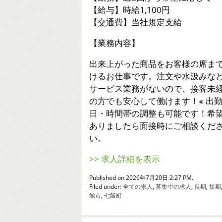
【給与】時給1,100円
【交通費】当社規定支給
【業務内容】
出来上がった商品をお客様の席ま
けるお仕事です。注文や水汲みな
サービス業務がないので、接客未
の方でも安心して働けます！※ 出
日・時間帯の調整も可能です！希
ありましたら面接時にご相談くだ
い。
>> 求人詳細を表示
Published on 2026年7月20日 2:27 PM.
Filed under:
全ての求人
,
募集中の求人
,
長期
,
短期
館市
,
七飯町