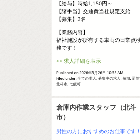
【給与】時給1,150円～
【諸手当】交通費当社規定支給
【募集】2名
【業務内容】
福祉施設が所有する車両の日常点
務です！
>> 求人詳細を表示
Published on 2026年5月26日 10:55 AM.
Filed under:
全ての求人
,
募集中の求人
,
短期
,
函館
北斗市
,
七飯町
倉庫内作業スタッフ（北斗
市）
男性の方におすすめのお仕事です