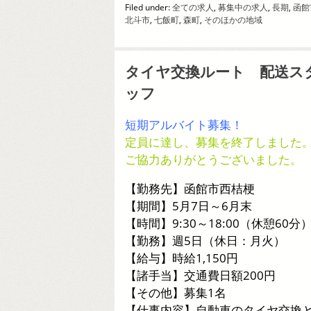
Filed under:
全ての求人
,
募集中の求人
,
長期
,
函館
北斗市
,
七飯町
,
森町
,
そのほかの地域
タイヤ交換ルート 配送ス
ッフ
短期アルバイト募集！
定員に達し、募集を終了しました
ご協力ありがとうございました。
【勤務先】函館市西桔梗
【期間】5月7日～6月末
【時間】9:30～18:00（休憩60分
【勤務】週5日（休日：月火）
【給与】時給1,150円
【諸手当】交通費日額200円
【その他】募集1名
【仕事内容】自動車のタイヤ交換