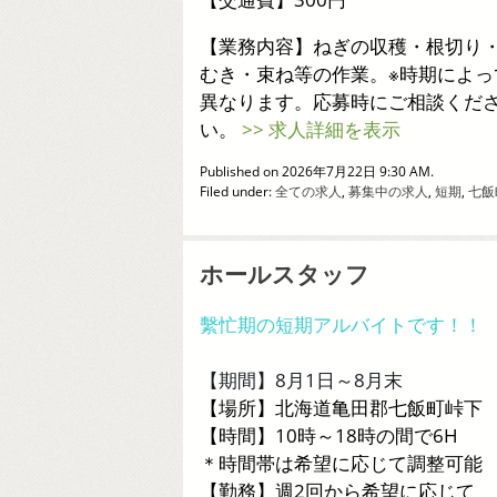
【業務内容】ねぎの収穫・根切り
むき・束ね等の作業。※時期によっ
異なります。応募時にご相談くだ
い。
>> 求人詳細を表示
Published on 2026年7月22日 9:30 AM.
Filed under:
全ての求人
,
募集中の求人
,
短期
,
七飯
ホールスタッフ
繫忙期の短期アルバイトです！！
【期間】8月1日～8月末
【場所】北海道亀田郡七飯町峠下
【時間】10時～18時の間で6H
＊時間帯は希望に応じて調整可能
【勤務】週2回から希望に応じて