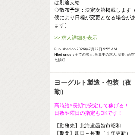
は別途支給
◇散布予定：決定次第掲載します
候により日程が変更となる場合が
ます）
>> 求人詳細を表示
Published on 2026年7月22日 9:55 AM.
Filed under:
全ての求人
,
募集中の求人
,
短期
,
函館
七飯町
ヨーグルト製造・包装（夜
勤）
高時給×長期で安定して稼げる！
日数や曜日の指定もOKです！
【勤務先】北海道函館市昭和
【期間】即日～長期（１年更新）