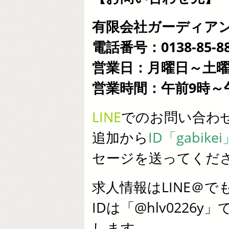
有限会社ガーディア
電話番号：0138-85-88
営業日：月曜日～土
営業時間：午前9時～
LINE
でのお問い合わ
追加から
ID「gabikei
セージを送ってくだ
求人情報はLINE＠で
IDは「@hlv022
します。