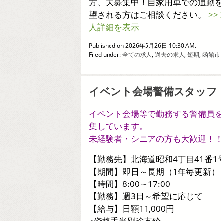
方、大募集中！自家用車での通勤
望される方はご相談ください。
>>
人詳細を表示
Published on 2026年5月26日 10:30 AM.
Filed under:
全ての求人
,
過去の求人
,
短期
,
函館市
イベント会場警備スタッフ
イベント会場等で勤務する警備員
集しています。
未経験者・シニアの方も大歓迎！
【勤務先】北海道昭和4丁目41番1
【期間】即日～長期（1年毎更新）
【時間】8:00～17:00
【勤務】週3日～希望に応じて
【給与】日額11,000円
※資格手当別途支給