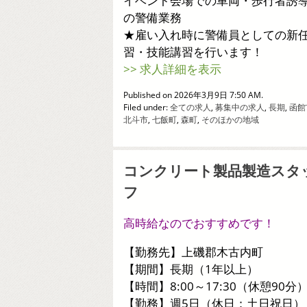
イベント会場での車両・歩行者誘
の警備業務
★雇い入れ時に警備員としての新
習・技能講習を行います！
>> 求人詳細を表示
Published on 2026年3月9日 7:50 AM.
Filed under:
全ての求人
,
募集中の求人
,
長期
,
函館
北斗市
,
七飯町
,
森町
,
そのほかの地域
コンクリート製品製造スタ
フ
高時給なのでおすすめです！
【勤務先】上磯郡木古内町
【期間】長期（1年以上）
【時間】8:00～17:30（休憩90分
【勤務】週5日（休日：土日祝日）