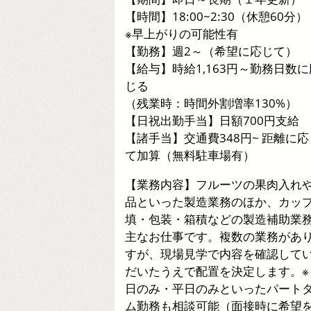
【時間】18:00~2:30（休憩60分）
※早上がりの可能性有
【勤務】週2～（希望に応じて）
【給与】時給1,163円～勤務日数に
じる
（残業時：時間外割増率130%）
【日祝出勤手当】日額700円支給
【諸手当】交通費348円~ 距離に応
て加算（無料駐車場有）
【業務内容】フルーツの果肉入れ
品といった製造業務のほか、カッ
填・包装・箱積などの製造補助業
主なお仕事です。複数の業務があ
すが、現場見学で内容を確認して
だいたうえで配置を決定します。※
日のみ・平日のみといったパート
ム勤務も相談可能（面接時に希望