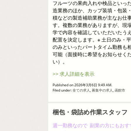
フルーツの果肉入れや検品といっ
造業務のほか、カップ装填・包装
積などの製造補助業務が主なお仕
す。複数の業務がありますが、現
学で内容を確認していただいたう
配置を決定します。※ 土日のみ・
のみといったパートタイム勤務も
可能（面接時に希望をお知らせく
い）。
>> 求人詳細を表示
Published on 2026年3月6日 9:49 AM.
Filed under:
全ての求人
,
募集中の求人
,
函館市
梱包・袋詰め作業スタッフ
週一勤務なので 副業の方にもおす