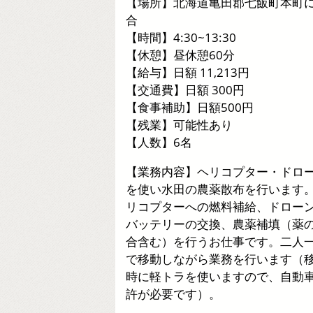
【場所】北海道亀田郡七飯町本町
合
【時間】4:30~13:30
【休憩】昼休憩60分
【給与】日額 11,213円
【交通費】日額 300円
【食事補助】日額500円
【残業】可能性あり
【人数】6名
【業務内容】ヘリコプター・ドロ
を使い水田の農薬散布を行います
リコプターへの燃料補給、ドロー
バッテリーの交換、農薬補填（薬
合含む）を行うお仕事です。二人
で移動しながら業務を行います（
時に軽トラを使いますので、自動
許が必要です）。