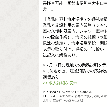
乗降車可能（函館市昭和⇒大中山
差）。
【業務内容】海水浴場での遊泳者
業務と施設利用の案内業務（シャ
室の入場制限案内、シャワー室や
レの除菌作業）。海況の確認（水
風速の測定）、海水浴場閉設・開
表示の取り付け、浜辺のゴミ拾い
誌記入の業務あり。
※ 7月17日に現地での業務説明を予
※（何名かは）江差消防での応急救
講習あり
>> 求人詳細を表示
Published on 2026年7月1日 8:30 AM.
Filed under:
全ての求人
,
募集中の求人
,
短期
,
函館
北斗市
,
江差町
,
そのほかの地域