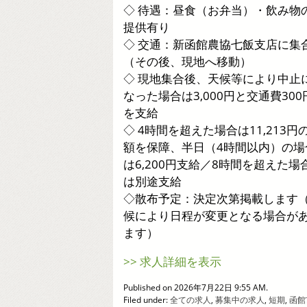
◇ 待遇：昼食（お弁当）・飲み物
提供有り
◇ 交通：新函館農協七飯支店に集
（その後、現地へ移動）
◇ 現地集合後、天候等により中止
なった場合は3,000円と交通費300
を支給
◇ 4時間を超えた場合は11,213円
額を保障、半日（4時間以内）の場
は6,200円支給／8時間を超えた場
は別途支給
◇散布予定：決定次第掲載します
候により日程が変更となる場合が
ます）
>> 求人詳細を表示
Published on 2026年7月22日 9:55 AM.
Filed under:
全ての求人
,
募集中の求人
,
短期
,
函館