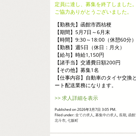
定員に達し、募集を終了しました
ご協力ありがとうございました。
【勤務先】函館市西桔梗
【期間】5月7日～6月末
【時間】9:30～18:00（休憩60分
【勤務】週5日（休日：月火）
【給与】時給1,150円
【諸手当】交通費日額200円
【その他】募集1名
【仕事内容】自動車のタイヤ交換
ート配送業務になります。
>> 求人詳細を表示
Published on 2026年3月7日 3:05 PM.
Filed under:
全ての求人
,
募集中の求人
,
長期
,
函館
北斗市
,
七飯町