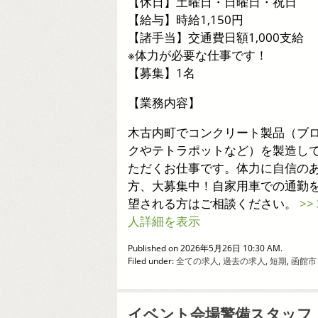
【休日】土曜日・日曜日・祝日
【給与】時給1,150円
【諸手当】交通費日額1,000支給
※体力が必要な仕事です！
【募集】1名
【業務内容】
木古内町でコンクリート製品（ブ
クやテトラポットなど）を製造し
ただくお仕事です。体力に自信の
方、大募集中！自家用車での通勤
望される方はご相談ください。
>>
人詳細を表示
Published on 2026年5月26日 10:30 AM.
Filed under:
全ての求人
,
過去の求人
,
短期
,
函館市
イベント会場警備スタッフ