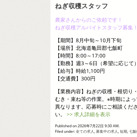
ねぎ収穫スタッフ
農家さんからのご依頼です！
ねぎ収穫アルバイトスタッフ募集
【期間】8月中旬～10月下旬
【場所】北海道亀田郡七飯町
【時間】8:00～17:00
【勤務】週3～6日（希望に応じて
【給与】時給1,100円
【交通費】300円
【業務内容】ねぎの収穫・根切り
むき・束ね等の作業。※時期によっ
異なります。応募時にご相談くだ
い。
>> 求人詳細を表示
Published on 2026年7月22日 9:30 AM.
Filed under:
全ての求人
,
募集中の求人
,
短期
,
七飯