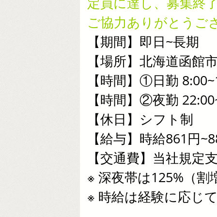
定員に達し、募集終
ご協力ありがとうご
【期間】即日~長期
【場所】北海道函館
【時間】①日勤 8:00~1
【時間】②夜勤 22:00~
【休日】シフト制
【給与】時給861円~8
【交通費】当社規定
※ 深夜帯は125%（
※ 時給は経験に応じ