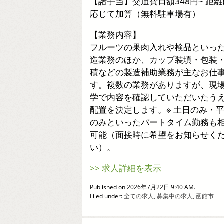
【諸手当】交通費日額348円~ 距離
応じて加算（無料駐車場有）
【業務内容】
フルーツの果肉入れや検品といっ
造業務のほか、カップ装填・包装
積などの製造補助業務が主なお仕
す。複数の業務がありますが、現
学で内容を確認していただいたう
配置を決定します。※ 土日のみ・
のみといったパートタイム勤務も
可能（面接時に希望をお知らせく
い）。
>> 求人詳細を表示
Published on 2026年7月22日 9:40 AM.
Filed under:
全ての求人
,
募集中の求人
,
函館市