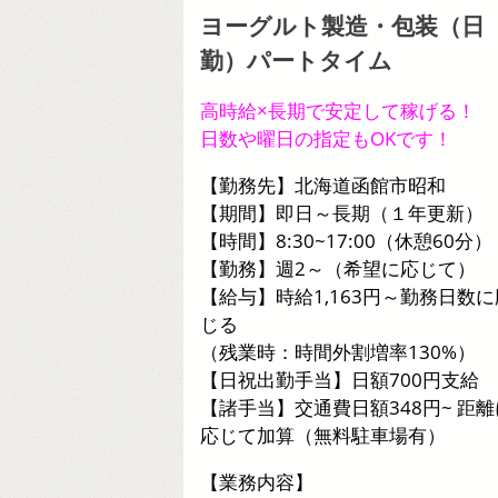
ヨーグルト製造・包装（日
勤）パートタイム
高時給×長期で安定して稼げる！
日数や曜日の指定もOKです！
【勤務先】北海道函館市昭和
【期間】即日～長期（１年更新）
【時間】8:30~17:00（休憩60分）
【勤務】週2～（希望に応じて）
【給与】時給1,163円～勤務日数に
じる
（残業時：時間外割増率130%）
【日祝出勤手当】日額700円支給
【諸手当】交通費日額348円~ 距離
応じて加算（無料駐車場有）
【業務内容】