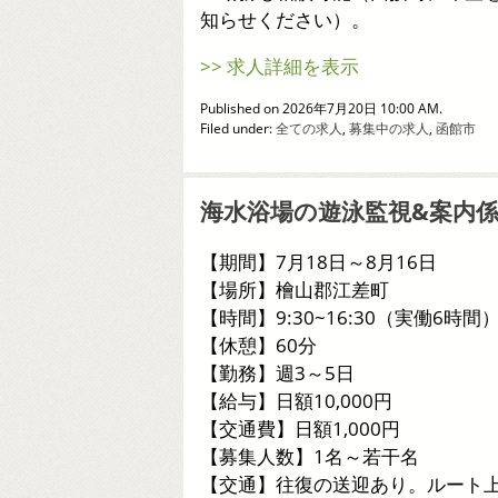
知らせください）。
>> 求人詳細を表示
Published on 2026年7月20日 10:00 AM.
Filed under:
全ての求人
,
募集中の求人
,
函館市
海水浴場の遊泳監視&案内
【期間】7月18日～8月16日
【場所】檜山郡江差町
【時間】9:30~16:30（実働6時間
【休憩】60分
【勤務】週3～5日
【給与】日額10,000円
【交通費】日額1,000円
【募集人数】1名～若干名
【交通】往復の送迎あり。ルート