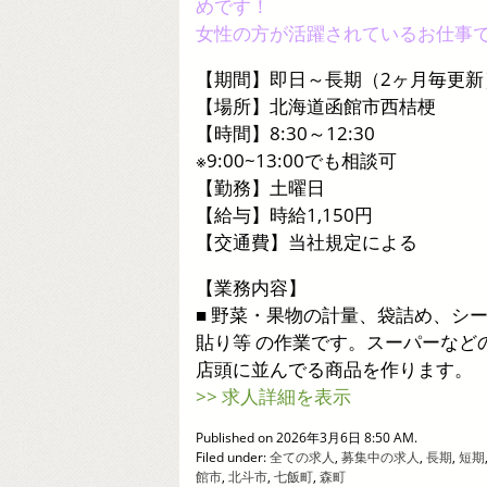
めです！
女性の方が活躍されているお仕事
【期間】即日～長期（2ヶ月毎更新
【場所】北海道函館市西桔梗
【時間】8:30～12:30
※9:00~13:00でも相談可
【勤務】土曜日
【給与】時給1,150円
【交通費】当社規定による
【業務内容】
■ 野菜・果物の計量、袋詰め、シ
貼り等 の作業です。スーパーなど
店頭に並んでる商品を作ります。
>> 求人詳細を表示
Published on 2026年3月6日 8:50 AM.
Filed under:
全ての求人
,
募集中の求人
,
長期
,
短期
館市
,
北斗市
,
七飯町
,
森町