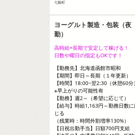
七飯町
ヨーグルト製造・包装（夜
勤）
高時給×長期で安定して稼げる！
日数や曜日の指定もOKです！
【勤務先】北海道函館市昭和
【期間】即日～長期（１年更新）
【時間】18:00~翌2:30（休憩60分
※早上がりの可能性有
【勤務】週2～（希望に応じて）
【給与】時給1,163円～勤務日数に
じる
（残業時：時間外割増率130%）
【日祝出勤手当】日額700円支給