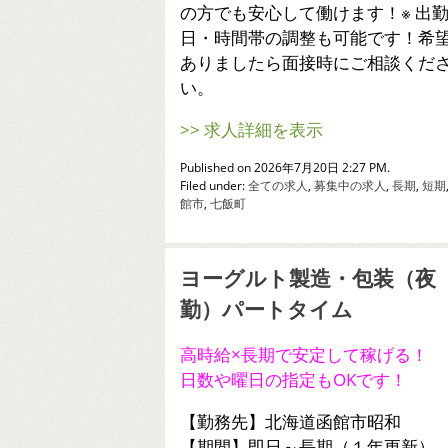
の方でも安心して働けます！※ 出
日・時間帯の調整も可能です！希
ありましたら面接時にご相談くだ
い。
>> 求人詳細を表示
Published on 2026年7月20日 2:27 PM.
Filed under:
全ての求人
,
募集中の求人
,
長期
,
短期
館市
,
七飯町
ヨーグルト製造・包装（夜
勤）パートタイム
高時給×長期で安定して稼げる！
日数や曜日の指定もOKです！
【勤務先】北海道函館市昭和
【期間】即日～長期（１年更新）