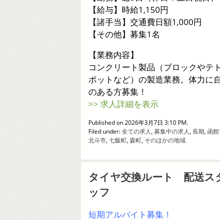
【給与】時給1,150円
【諸手当】交通費日額1,000円
【その他】募集1名
【業務内容】
コンクリート製品（ブロックやテ
ポットなど）の製造業務。体力に
のある方募集！
>> 求人詳細を表示
Published on 2026年3月7日 3:10 PM.
Filed under:
全ての求人
,
募集中の求人
,
長期
,
函館
北斗市
,
七飯町
,
森町
,
そのほかの地域
タイヤ交換ルート 配送ス
ッフ
短期アルバイト募集！