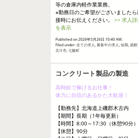
等の倉庫内軽作業業務。
※勤務日のご希望がございましたら
接時にお伝えください。
>> 求人
を表示
Published on 2026年5月26日 10:40 AM.
Filed under:
全ての求人
,
募集中の求人
,
短期
,
函館
北斗市
,
七飯町
コンクリート製品の製造
高時給で稼げるお仕事！
体力に自信のあるかた大歓迎！
【勤務先】北海道上磯郡木古内
【期間】長期（1年毎更新）
【時間】8:00～17:30（休憩90分
【休憩】90分