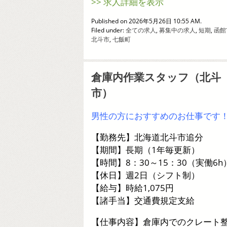
>> 求人詳細を表示
Published on 2026年5月26日 10:55 AM.
Filed under:
全ての求人
,
募集中の求人
,
短期
,
函館
北斗市
,
七飯町
倉庫内作業スタッフ（北斗
市）
男性の方におすすめのお仕事です
【勤務先】北海道北斗市追分
【期間】長期（1年毎更新）
【時間】8：30～15：30（実働6h
【休日】週2日（シフト制）
【給与】時給1,075円
【諸手当】交通費規定支給
【仕事内容】倉庫内でのクレート