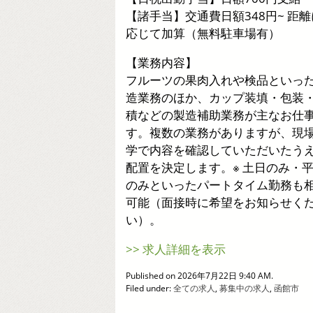
【諸手当】交通費日額348円~ 距離
応じて加算（無料駐車場有）
【業務内容】
フルーツの果肉入れや検品といっ
造業務のほか、カップ装填・包装
積などの製造補助業務が主なお仕
す。複数の業務がありますが、現
学で内容を確認していただいたう
配置を決定します。※ 土日のみ・
のみといったパートタイム勤務も
可能（面接時に希望をお知らせく
い）。
>> 求人詳細を表示
Published on 2026年7月22日 9:40 AM.
Filed under:
全ての求人
,
募集中の求人
,
函館市