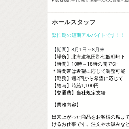
Filed under:
全ての求人
,
募集中の求人
,
短期
,
七飯
ホールスタッフ
繫忙期の短期アルバイトです！！
【期間】8月1日～8月末
【場所】北海道亀田郡七飯町峠下
【時間】10時～18時の間で6H
＊時間帯は希望に応じて調整可能
【勤務】週2回から希望に応じて
【給与】時給1,100円
【交通費】当社規定支給
【業務内容】
出来上がった商品をお客様の席ま
けるお仕事です。注文や水汲みな