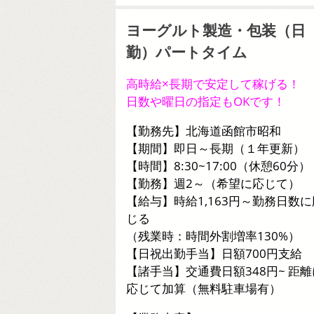
ヨーグルト製造・包装（日
勤）パートタイム
高時給×長期で安定して稼げる！
日数や曜日の指定もOKです！
【勤務先】北海道函館市昭和
【期間】即日～長期（１年更新）
【時間】8:30~17:00（休憩60分）
【勤務】週2～（希望に応じて）
【給与】時給1,163円～勤務日数に
じる
（残業時：時間外割増率130%）
【日祝出勤手当】日額700円支給
【諸手当】交通費日額348円~ 距離
応じて加算（無料駐車場有）