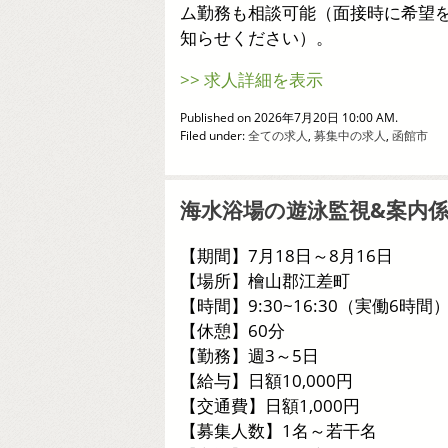
ム勤務も相談可能（面接時に希望
知らせください）。
>> 求人詳細を表示
Published on 2026年7月20日 10:00 AM.
Filed under:
全ての求人
,
募集中の求人
,
函館市
海水浴場の遊泳監視&案内
【期間】7月18日～8月16日
【場所】檜山郡江差町
【時間】9:30~16:30（実働6時間
【休憩】60分
【勤務】週3～5日
【給与】日額10,000円
【交通費】日額1,000円
【募集人数】1名～若干名