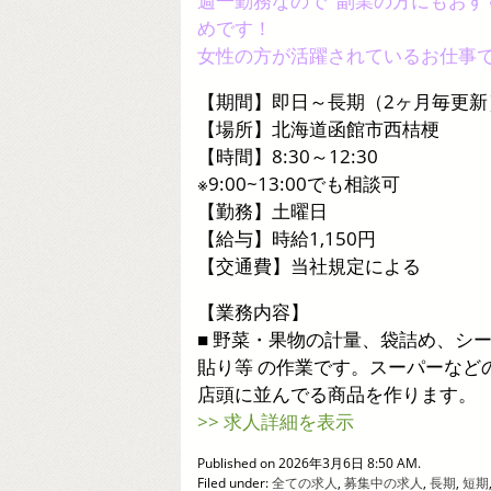
週一勤務なので 副業の方にもおす
めです！
女性の方が活躍されているお仕事
【期間】即日～長期（2ヶ月毎更新
【場所】北海道函館市西桔梗
【時間】8:30～12:30
※9:00~13:00でも相談可
【勤務】土曜日
【給与】時給1,150円
【交通費】当社規定による
【業務内容】
■ 野菜・果物の計量、袋詰め、シ
貼り等 の作業です。スーパーなど
店頭に並んでる商品を作ります。
>> 求人詳細を表示
Published on 2026年3月6日 8:50 AM.
Filed under:
全ての求人
,
募集中の求人
,
長期
,
短期