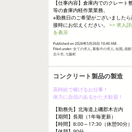
【仕事内容】倉庫内でのクレート
等の倉庫内軽作業業務。
※勤務日のご希望がございましたら
接時にお伝えください。
>> 求人
を表示
Published on 2026年5月26日 10:40 AM.
Filed under:
全ての求人
,
募集中の求人
,
短期
,
函館
北斗市
,
七飯町
コンクリート製品の製造
高時給で稼げるお仕事！
体力に自信のあるかた大歓迎！
【勤務先】北海道上磯郡木古内
【期間】長期（1年毎更新）
【時間】8:00～17:30（休憩90分
【休憩】90分