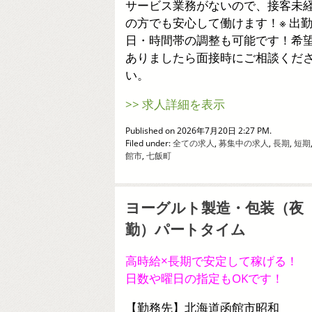
サービス業務がないので、接客未
の方でも安心して働けます！※ 出
日・時間帯の調整も可能です！希
ありましたら面接時にご相談くだ
い。
>> 求人詳細を表示
Published on 2026年7月20日 2:27 PM.
Filed under:
全ての求人
,
募集中の求人
,
長期
,
短期
館市
,
七飯町
ヨーグルト製造・包装（夜
勤）パートタイム
高時給×長期で安定して稼げる！
日数や曜日の指定もOKです！
【勤務先】北海道函館市昭和