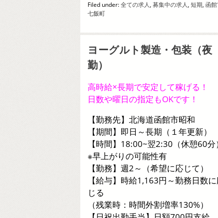
Filed under:
全ての求人
,
募集中の求人
,
短期
,
函館
七飯町
ヨーグルト製造・包装（夜
勤）
高時給×長期で安定して稼げる！
日数や曜日の指定もOKです！
【勤務先】北海道函館市昭和
【期間】即日～長期（１年更新）
【時間】18:00~翌2:30（休憩60分
※早上がりの可能性有
【勤務】週2～（希望に応じて）
【給与】時給1,163円～勤務日数に
じる
（残業時：時間外割増率130%）
【日祝出勤手当】日額700円支給