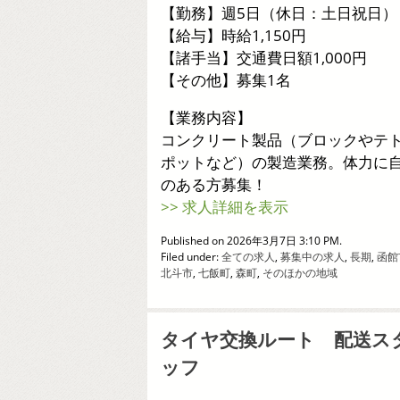
【勤務】週5日（休日：土日祝日）
【給与】時給1,150円
【諸手当】交通費日額1,000円
【その他】募集1名
【業務内容】
コンクリート製品（ブロックやテ
ポットなど）の製造業務。体力に
のある方募集！
>> 求人詳細を表示
Published on 2026年3月7日 3:10 PM.
Filed under:
全ての求人
,
募集中の求人
,
長期
,
函館
北斗市
,
七飯町
,
森町
,
そのほかの地域
タイヤ交換ルート 配送ス
ッフ