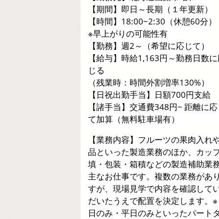
【期間】即日～長期（１年更新）
【時間】18:00~2:30（休憩60分）
※早上がりの可能性有
【勤務】週2～（希望に応じて）
【給与】時給1,163円～勤務日数に
じる
（残業時：時間外割増率130%）
【日祝出勤手当】日額700円支給
【諸手当】交通費348円~ 距離に応
て加算（無料駐車場有）
【業務内容】フルーツの果肉入れ
品といった製造業務のほか、カッ
填・包装・箱積などの製造補助業
主なお仕事です。複数の業務があ
すが、現場見学で内容を確認して
だいたうえで配置を決定します。※
日のみ・平日のみといったパート