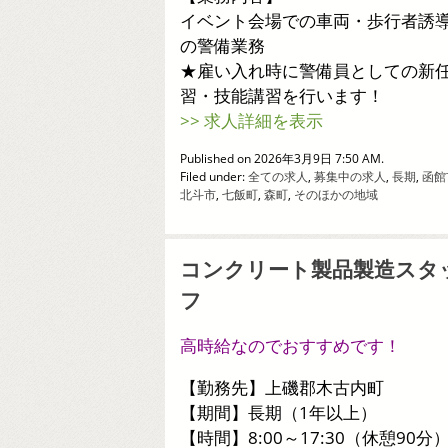
イベント会場での車両・歩行者誘
の警備業務
★雇い入れ時に警備員としての新
習・技能講習を行います！
>> 求人詳細を表示
Published on 2026年3月9日 7:50 AM.
Filed under:
全ての求人
,
募集中の求人
,
長期
,
函館
北斗市
,
七飯町
,
森町
,
そのほかの地域
コンクリート製品製造スタ
フ
高時給なのでおすすめです！
【勤務先】上磯郡木古内町
【期間】長期（1年以上）
【時間】8:00～17:30（休憩90分