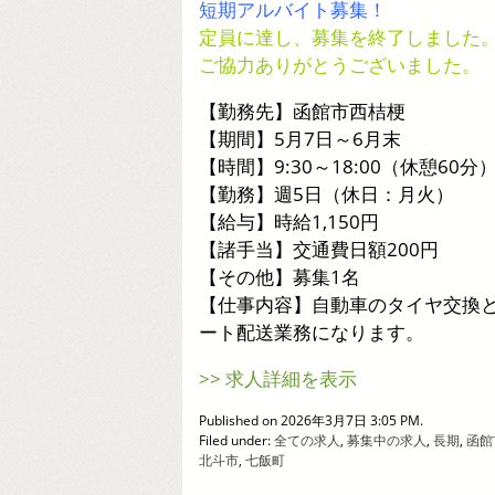
短期アルバイト募集！
定員に達し、募集を終了しました
ご協力ありがとうございました。
【勤務先】函館市西桔梗
【期間】5月7日～6月末
【時間】9:30～18:00（休憩60分
【勤務】週5日（休日：月火）
【給与】時給1,150円
【諸手当】交通費日額200円
【その他】募集1名
【仕事内容】自動車のタイヤ交換
ート配送業務になります。
>> 求人詳細を表示
Published on 2026年3月7日 3:05 PM.
Filed under:
全ての求人
,
募集中の求人
,
長期
,
函館
北斗市
,
七飯町