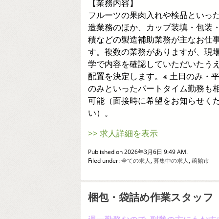
【業務内容】
フルーツの果肉入れや検品といっ
造業務のほか、カップ装填・包装
積などの製造補助業務が主なお仕
す。複数の業務がありますが、現
学で内容を確認していただいたう
配置を決定します。※ 土日のみ・
のみといったパートタイム勤務も
可能（面接時に希望をお知らせく
い）。
>> 求人詳細を表示
Published on 2026年3月6日 9:49 AM.
Filed under:
全ての求人
,
募集中の求人
,
函館市
梱包・袋詰め作業スタッフ