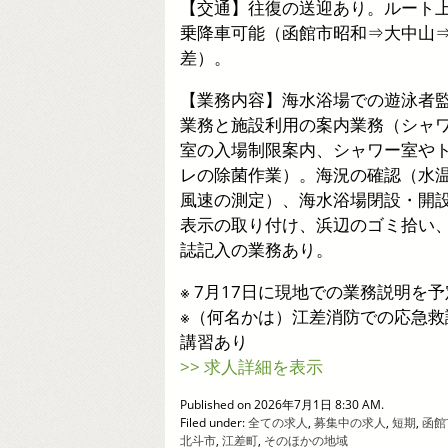
【交通】往復の送迎あり。ルート
乗降車可能（函館市昭和⇒大中山
差）。
【業務内容】海水浴場での遊泳者
業務と施設利用の案内業務（シャ
室の入場制限案内、シャワー室や
レの除菌作業）。海況の確認（水
風速の測定）、海水浴場閉設・開
表示の取り付け、浜辺のゴミ拾い
誌記入の業務あり。
※ 7月17日に現地での業務説明を予
※（何名かは）江差消防での応急救
講習あり
>> 求人詳細を表示
Published on 2026年7月1日 8:30 AM.
Filed under:
全ての求人
,
募集中の求人
,
短期
,
函館
北斗市
,
江差町
,
そのほかの地域