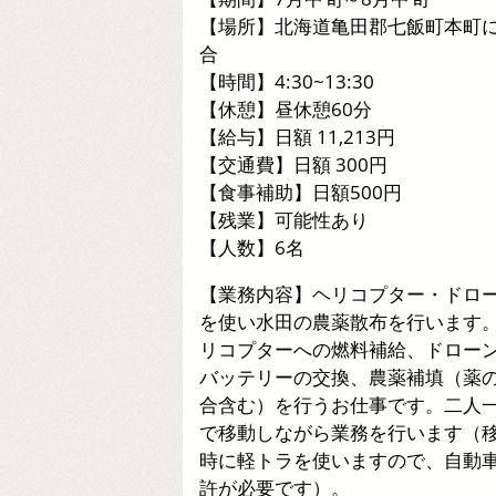
【場所】北海道亀田郡七飯町本町
合
【時間】4:30~13:30
【休憩】昼休憩60分
【給与】日額 11,213円
【交通費】日額 300円
【食事補助】日額500円
【残業】可能性あり
【人数】6名
【業務内容】ヘリコプター・ドロ
を使い水田の農薬散布を行います
リコプターへの燃料補給、ドロー
バッテリーの交換、農薬補填（薬
合含む）を行うお仕事です。二人
で移動しながら業務を行います（
時に軽トラを使いますので、自動
許が必要です）。