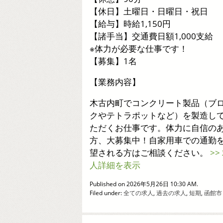
【休日】土曜日・日曜日・祝日
【給与】時給1,150円
【諸手当】交通費日額1,000支給
※体力が必要な仕事です！
【募集】1名
【業務内容】
木古内町でコンクリート製品（ブ
クやテトラポットなど）を製造し
ただくお仕事です。体力に自信の
方、大募集中！自家用車での通勤
望される方はご相談ください。
>>
人詳細を表示
Published on 2026年5月26日 10:30 AM.
Filed under:
全ての求人
,
過去の求人
,
短期
,
函館市