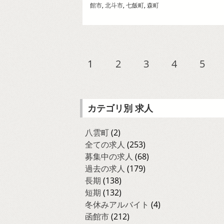
館市
,
北斗市
,
七飯町
,
森町
1
2
3
4
5
カテゴリ別 求人
八雲町
(2)
全ての求人
(253)
募集中の求人
(68)
過去の求人
(179)
長期
(138)
短期
(132)
冬休みアルバイト
(4)
函館市
(212)