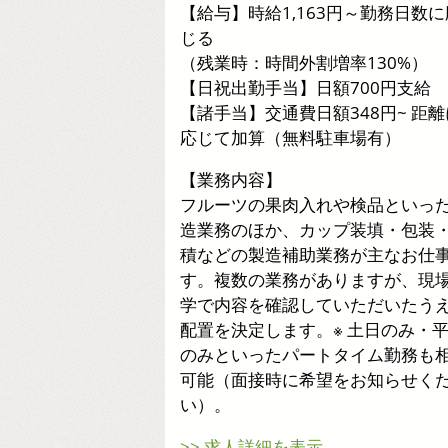
【給与】時給1,163円～勤務日数に
じる
（残業時：時間外割増率130%）
【日祝出勤手当】日額700円支給
【諸手当】交通費日額348円~ 距離
応じて加算（無料駐車場有）
【業務内容】
フルーツの果肉入れや検品といっ
造業務のほか、カップ装填・包装
積などの製造補助業務が主なお仕
す。複数の業務がありますが、現
学で内容を確認していただいたう
配置を決定します。※ 土日のみ・
のみといったパートタイム勤務も
可能（面接時に希望をお知らせく
い）。
>> 求人詳細を表示