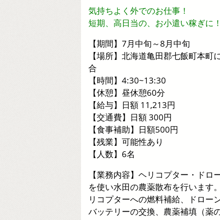
気持ちよく外でのお仕事！
短期、高日当の、お小遣い稼ぎに
【期間】7月中旬～8月中旬
【場所】北海道亀田郡七飯町本町
合
【時間】4:30~13:30
【休憩】昼休憩60分
【給与】日額 11,213円
【交通費】日額 300円
【食事補助】日額500円
【残業】可能性あり
【人数】6名
【業務内容】ヘリコプター・ドロ
を使い水田の農薬散布を行います
リコプターへの燃料補給、ドロー
バッテリーの交換、農薬補填（薬