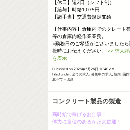
【休日】週2日（シフト制）
【給与】時給1,075円
【諸手当】交通費規定支給
【仕事内容】倉庫内でのクレート
等の倉庫内軽作業業務。
※勤務日のご希望がございましたら
接時にお伝えください。
>> 求人
を表示
Published on 2026年5月26日 10:40 AM.
Filed under:
全ての求人
,
募集中の求人
,
短期
,
函館
北斗市
,
七飯町
コンクリート製品の製造
高時給で稼げるお仕事！
体力に自信のあるかた大歓迎！