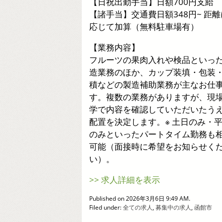
【日祝出勤手当】日額700円支給
【諸手当】交通費日額348円~ 距離
応じて加算（無料駐車場有）
【業務内容】
フルーツの果肉入れや検品といっ
造業務のほか、カップ装填・包装
積などの製造補助業務が主なお仕
す。複数の業務がありますが、現
学で内容を確認していただいたう
配置を決定します。※ 土日のみ・
のみといったパートタイム勤務も
可能（面接時に希望をお知らせく
い）。
>> 求人詳細を表示
Published on 2026年3月6日 9:49 AM.
Filed under:
全ての求人
,
募集中の求人
,
函館市