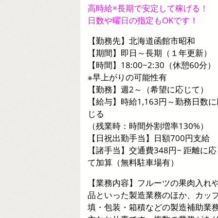
高時給×長期で安定して稼げる！
日数や曜日の指定もOKです！
【勤務先】北海道函館市昭和
【期間】即日～長期（１年更新）
【時間】18:00~2:30（休憩60分）
※早上がりの可能性有
【勤務】週2～（希望に応じて）
【給与】時給1,163円～勤務日数に
じる
（残業時：時間外割増率130%）
【日祝出勤手当】日額700円支給
【諸手当】交通費348円~ 距離に応
て加算（無料駐車場有）
【業務内容】フルーツの果肉入れ
品といった製造業務のほか、カッ
填・包装・箱積などの製造補助業