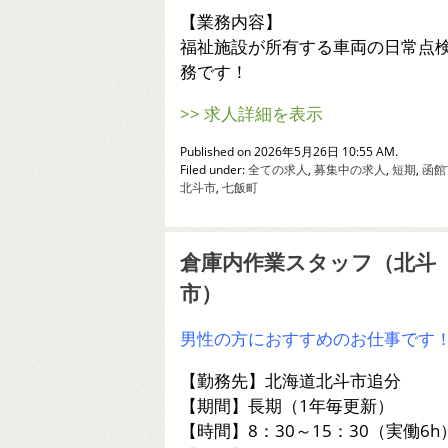
【業務内容】
福祉施設が所有する車両の日常点
務です！
>> 求人詳細を表示
Published on 2026年5月26日 10:55 AM.
Filed under:
全ての求人
,
募集中の求人
,
短期
,
函館
北斗市
,
七飯町
倉庫内作業スタッフ（北斗
市）
男性の方におすすめのお仕事です
【勤務先】北海道北斗市追分
【期間】長期（1年毎更新）
【時間】8：30～15：30（実働6h