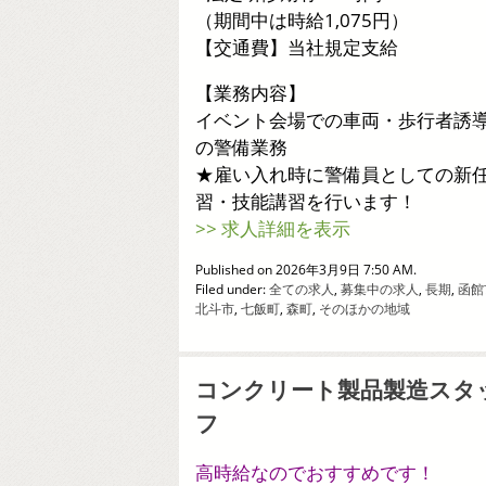
（期間中は時給1,075円）
【交通費】当社規定支給
【業務内容】
イベント会場での車両・歩行者誘
の警備業務
★雇い入れ時に警備員としての新
習・技能講習を行います！
>> 求人詳細を表示
Published on 2026年3月9日 7:50 AM.
Filed under:
全ての求人
,
募集中の求人
,
長期
,
函館
北斗市
,
七飯町
,
森町
,
そのほかの地域
コンクリート製品製造スタ
フ
高時給なのでおすすめです！