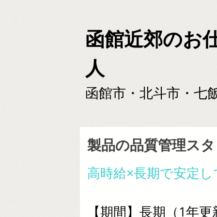
函館近郊のお
人
函館市・北斗市・七
製品の品質管理スタ
高時給×長期で安定し
【期間】長期（1年更