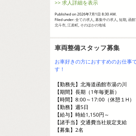
>> 求人詳細を表示
Published on 2026年7月1日 8:30 AM.
Filed under:
全ての求人
,
募集中の求人
,
短期
,
函館
北斗市
,
江差町
,
そのほかの地域
車両整備スタッフ募集
お車好きの方におすすめのお仕事
す！
【勤務先】北海道函館市湯の川
【期間】長期（1年毎更新）
【時間】8:00～17:00（休憩１H）
【勤務】週5日
【給与】時給1,150円～
【諸手当】交通費当社規定支給
【募集】2名