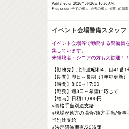
Published on 2026年5月26日 10:30 AM.
Filed under:
全ての求人
,
過去の求人
,
短期
,
函館市
イベント会場警備スタッフ
イベント会場等で勤務する警備員
集しています。
未経験者・シニアの方も大歓迎！
【勤務先】北海道昭和4丁目41番1
【期間】即日～長期（1年毎更新）
【時間】8:00～17:00
【勤務】週3日～希望に応じて
【給与】日額11,000円
※資格手当別途支給
※現場が遠方の場合/遠方手当/食事
当別途支給
※法定研修期有/20時間