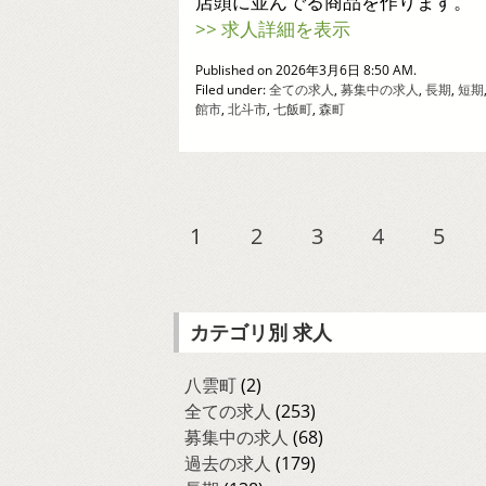
店頭に並んでる商品を作ります。
>> 求人詳細を表示
Published on 2026年3月6日 8:50 AM.
Filed under:
全ての求人
,
募集中の求人
,
長期
,
短期
館市
,
北斗市
,
七飯町
,
森町
1
2
3
4
5
カテゴリ別 求人
八雲町
(2)
全ての求人
(253)
募集中の求人
(68)
過去の求人
(179)