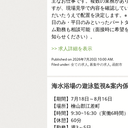
主なお仕事です。複数の業務があ
すが、現場見学で内容を確認して
だいたうえで配置を決定します。※
日のみ・平日のみといったパート
ム勤務も相談可能（面接時に希望
知らせください）。
>> 求人詳細を表示
Published on 2026年7月20日 10:00 AM.
Filed under:
全ての求人
,
募集中の求人
,
函館市
海水浴場の遊泳監視&案内
【期間】7月18日～8月16日
【場所】檜山郡江差町
【時間】9:30~16:30（実働6時間
【休憩】60分
【勤務】週3～5日