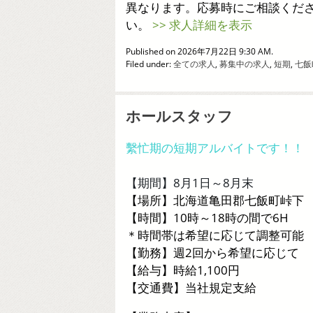
異なります。応募時にご相談くだ
い。
>> 求人詳細を表示
Published on 2026年7月22日 9:30 AM.
Filed under:
全ての求人
,
募集中の求人
,
短期
,
七飯
ホールスタッフ
繫忙期の短期アルバイトです！！
【期間】8月1日～8月末
【場所】北海道亀田郡七飯町峠下
【時間】10時～18時の間で6H
＊時間帯は希望に応じて調整可能
【勤務】週2回から希望に応じて
【給与】時給1,100円
【交通費】当社規定支給