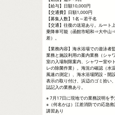
【給与】日額10,000円
【交通費】日額1,000円
【募集人数】1名～若干名
【交通】往復の送迎あり。ルート
乗降車可能（函館市昭和⇒大中山
差）。
【業務内容】海水浴場での遊泳者
業務と施設利用の案内業務（シャ
室の入場制限案内、シャワー室や
レの除菌作業）。海況の確認（水
風速の測定）、海水浴場閉設・開
表示の取り付け、浜辺のゴミ拾い
誌記入の業務あり。
※ 7月17日に現地での業務説明を予
※（何名かは）江差消防での応急救
講習あり