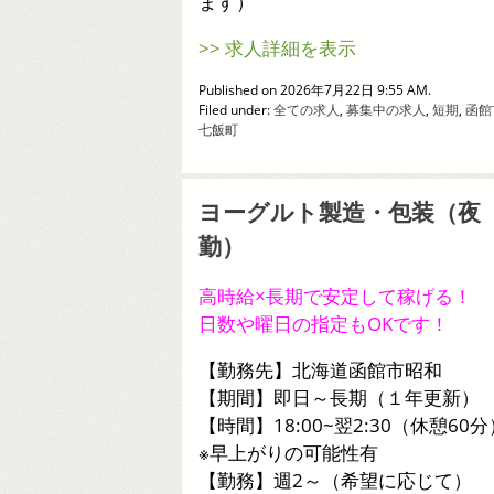
ます）
>> 求人詳細を表示
Published on 2026年7月22日 9:55 AM.
Filed under:
全ての求人
,
募集中の求人
,
短期
,
函館
七飯町
ヨーグルト製造・包装（夜
勤）
高時給×長期で安定して稼げる！
日数や曜日の指定もOKです！
【勤務先】北海道函館市昭和
【期間】即日～長期（１年更新）
【時間】18:00~翌2:30（休憩60分
※早上がりの可能性有
【勤務】週2～（希望に応じて）