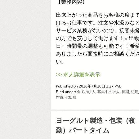
【業務内容】
出来上がった商品をお客様の席ま
けるお仕事です。注文や水汲みな
サービス業務がないので、接客未
の方でも安心して働けます！※ 出
日・時間帯の調整も可能です！希
ありましたら面接時にご相談くだ
い。
>> 求人詳細を表示
Published on 2026年7月20日 2:27 PM.
Filed under:
全ての求人
,
募集中の求人
,
長期
,
短期
館市
,
七飯町
ヨーグルト製造・包装（夜
勤）パートタイム