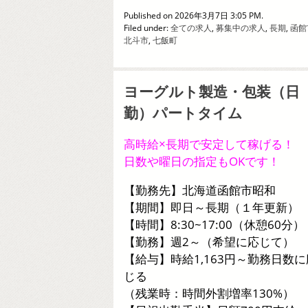
Published on 2026年3月7日 3:05 PM.
Filed under:
全ての求人
,
募集中の求人
,
長期
,
函館
北斗市
,
七飯町
ヨーグルト製造・包装（日
勤）パートタイム
高時給×長期で安定して稼げる！
日数や曜日の指定もOKです！
【勤務先】北海道函館市昭和
【期間】即日～長期（１年更新）
【時間】8:30~17:00（休憩60分）
【勤務】週2～（希望に応じて）
【給与】時給1,163円～勤務日数に
じる
（残業時：時間外割増率130%）