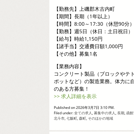
【勤務先】上磯郡木古内町
【期間】長期（1年以上）
【時間】8:00～17:30（休憩90分
【勤務】週5日（休日：土日祝日）
【給与】時給1,150円
【諸手当】交通費日額1,000円
【その他】募集1名
【業務内容】
コンクリート製品（ブロックやテ
ポットなど）の製造業務。体力に
のある方募集！
>> 求人詳細を表示
Published on 2026年3月7日 3:10 PM.
Filed under:
全ての求人
,
募集中の求人
,
長期
,
函館
北斗市
,
七飯町
,
森町
,
そのほかの地域