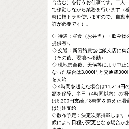
合含む）を行うお仕事です。二人
で移動しながら業務を行います（
時に軽トラを使いますので、自動
許が必要です）。
◇ 待遇：昼食（お弁当）・飲み物
提供有り
◇ 交通：新函館農協七飯支店に集
（その後、現地へ移動）
◇ 現地集合後、天候等により中止
なった場合は3,000円と交通費300
を支給
◇ 4時間を超えた場合は11,213円
額を保障、半日（4時間以内）の場
は6,200円支給／8時間を超えた場
は別途支給
◇散布予定：決定次第掲載します
候により日程が変更となる場合が